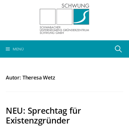
Springe
zum
Inhalt
Suchen
MENÜ
nach:
Autor:
Theresa Wetz
NEU: Sprechtag für
Existenzgründer