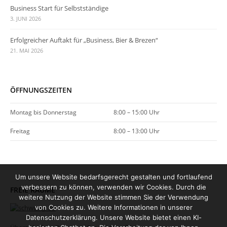
Business Start für Selbstständige
3. JUNI 2026
Erfolgreicher Auftakt für „Business, Bier & Brezen“
21. MAI 2026
ÖFFNUNGSZEITEN
Montag bis Donnerstag
8:00 – 15:00 Uhr
Freitag
8:00 – 13:00 Uhr
Um unsere Website bedarfsgerecht gestalten und fortlaufend
verbessern zu können, verwenden wir Cookies. Durch die
FREIE RÄUME
weitere Nutzung der Website stimmen Sie der Verwendung
von Cookies zu. Weitere Informationen in unserer
Datenschutzerklärung. Unsere Website bietet einen KI-