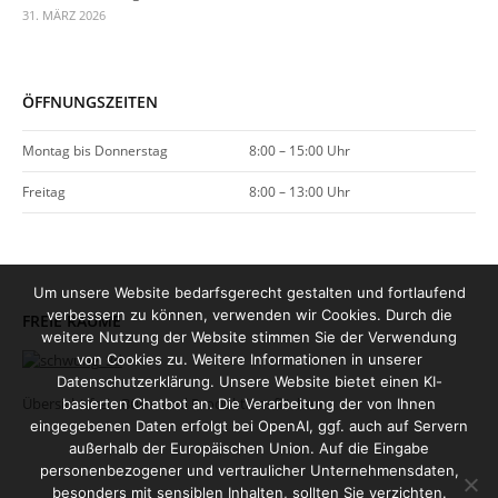
31. MÄRZ 2026
ÖFFNUNGSZEITEN
Montag bis Donnerstag
8:00 – 15:00 Uhr
Freitag
8:00 – 13:00 Uhr
Um unsere Website bedarfsgerecht gestalten und fortlaufend
verbessern zu können, verwenden wir Cookies. Durch die
FREIE RÄUME
weitere Nutzung der Website stimmen Sie der Verwendung
von Cookies zu. Weitere Informationen in unserer
Datenschutzerklärung. Unsere Website bietet einen KI-
Übersicht freie Büro- und Produktionsflächen
basierten Chatbot an. Die Verarbeitung der von Ihnen
eingegebenen Daten erfolgt bei OpenAI, ggf. auch auf Servern
außerhalb der Europäischen Union. Auf die Eingabe
personenbezogener und vertraulicher Unternehmensdaten,
besonders mit sensiblen Inhalten, sollten Sie verzichten.