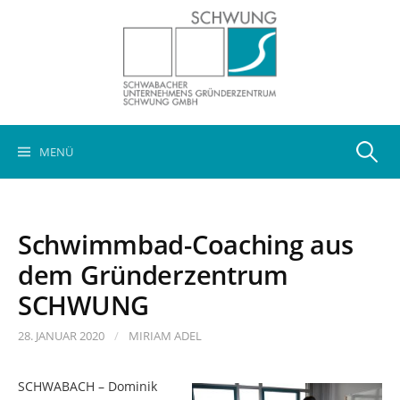
Springe
zum
Inhalt
Suchen
MENÜ
nach:
Schwimmbad-Coaching aus
dem Gründerzentrum
SCHWUNG
28. JANUAR 2020
/
MIRIAM ADEL
SCHWABACH – Dominik