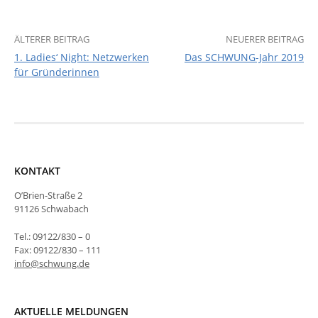
Beitrags-
ÄLTERER BEITRAG
NEUERER BEITRAG
1. Ladies‘ Night: Netzwerken
Das SCHWUNG-Jahr 2019
Navigation
für Gründerinnen
KONTAKT
O’Brien-Straße 2
91126 Schwabach
Tel.: 09122/830 – 0
Fax: 09122/830 – 111
info@schwung.de
AKTUELLE MELDUNGEN