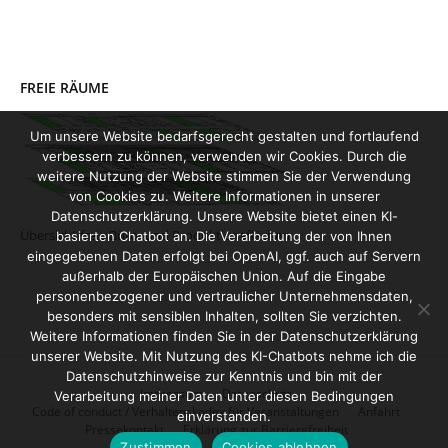
FREIE RÄUME
Um unsere Website bedarfsgerecht gestalten und fortlaufend
verbessern zu können, verwenden wir Cookies. Durch die
weitere Nutzung der Website stimmen Sie der Verwendung
von Cookies zu. Weitere Informationen in unserer
Datenschutzerklärung. Unsere Website bietet einen KI-
Übersicht freie Büro- und Produktionsflächen
basierten Chatbot an. Die Verarbeitung der von Ihnen
eingegebenen Daten erfolgt bei OpenAI, ggf. auch auf Servern
außerhalb der Europäischen Union. Auf die Eingabe
personenbezogener und vertraulicher Unternehmensdaten,
besonders mit sensiblen Inhalten, sollten Sie verzichten.
Weitere Informationen finden Sie in der Datenschutzerklärung
unserer Website. Mit Nutzung des KI-Chatbots nehme ich die
Datenschutzhinweise zur Kenntnis und bin mit der
Impressum
Datenschutz
Verarbeitung meiner Daten unter diesen Bedingungen
Code of conduct / Verhaltenskodex für Veranstaltungen
Anfahrt
einverstanden.
Pressekontakt
Erklärung zur Barrierefreiheit
Zustimmen
Cookies ablehnen